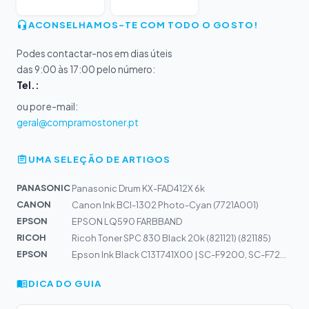
ACONSELHAMOS-TE COM TODO O GOSTO!
Podes contactar-nos em dias úteis
das 9:00 às 17:00 pelo número:
Tel.:
ou por e-mail:
geral@compramostoner.pt
UMA SELEÇÃO DE ARTIGOS
PANASONIC
Panasonic Drum KX-FAD412X 6k
CANON
Canon Ink BCI-1302 Photo-Cyan (7721A001)
EPSON
EPSON LQ590 FARBBAND
RICOH
Ricoh Toner SPC 830 Black 20k (821121) (821185)
EPSON
Epson Ink Black C13T741X00 | SC-F9200, SC-F7200, SC-F71...
DICA DO GUIA