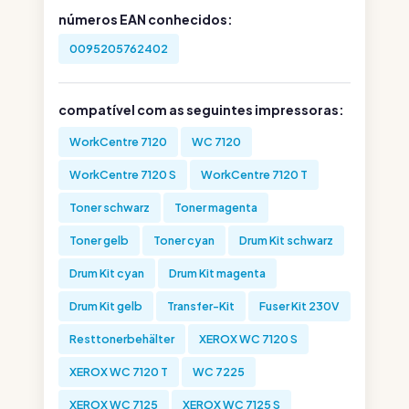
números EAN conhecidos:
0095205762402
compatível com as seguintes impressoras:
WorkCentre 7120
WC 7120
WorkCentre 7120 S
WorkCentre 7120 T
Toner schwarz
Toner magenta
Toner gelb
Toner cyan
Drum Kit schwarz
Drum Kit cyan
Drum Kit magenta
Drum Kit gelb
Transfer-Kit
Fuser Kit 230V
Resttonerbehälter
XEROX WC 7120 S
XEROX WC 7120 T
WC 7225
XEROX WC 7125
XEROX WC 7125 S