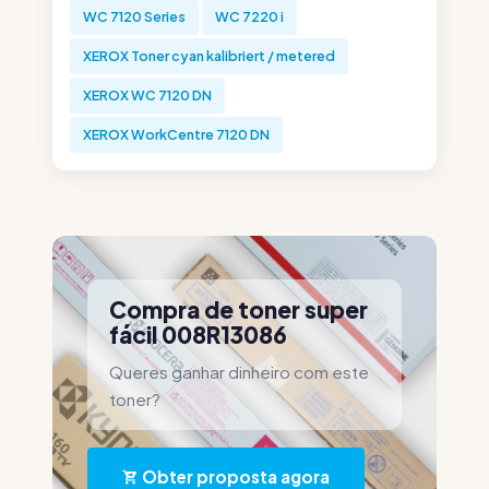
WC 7120 Series
WC 7220 i
XEROX Toner cyan kalibriert / metered
XEROX WC 7120 DN
XEROX WorkCentre 7120 DN
Compra de toner super
fácil 008R13086
Queres ganhar dinheiro com este
toner?
Obter proposta agora