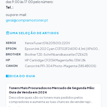
das 9:00 às 17:00 pelo número:
Tel.:
ou por e-mail:
geral@compramostoner.pt
UMA SELEÇÃO DE ARTIGOS
XEROX
Xerox Fuser (016201500) 220V
EPSON
Epson Ink 202 Cyan C13T02F24010 4,1ml | XP6000, XP6005
BROTHER
Brother TZE-Schriftbandkassette (TZE621)
HP
HP Cartridge CF213A Magenta No.131A 1,8k
CANON
Canon Ink PFI-304 Photo-Magenta (3854B005)
DICA DO GUIA
Toners Mais Procurados no Mercado de Segunda Mão:
Guia de Venda em 2024
Descobre quais são os toners mais pedidos pelos
compradores e aumenta as tuas chances de vender rapi...