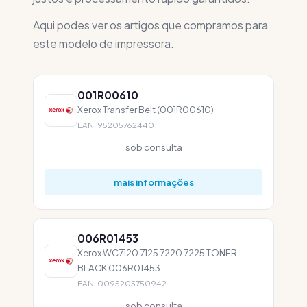
Aqui podes ver os artigos que compramos para
este modelo de impressora.
001R00610
Xerox Transfer Belt (001R00610)
EAN: 95205762440
sob consulta
mais informações
006R01453
Xerox WC7120 7125 7220 7225 TONER
BLACK 006R01453
EAN: 0095205750942
sob consulta