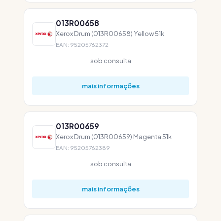
013R00658
Xerox Drum (013R00658) Yellow 51k
EAN: 95205762372
sob consulta
mais informações
013R00659
Xerox Drum (013R00659) Magenta 51k
EAN: 95205762389
sob consulta
mais informações