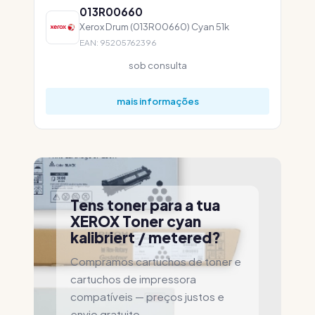
013R00660
Xerox Drum (013R00660) Cyan 51k
EAN: 95205762396
sob consulta
mais informações
Tens toner para a tua
XEROX Toner cyan
kalibriert / metered?
Compramos cartuchos de toner e
cartuchos de impressora
compatíveis — preços justos e
envio gratuito.