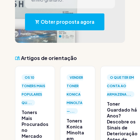
Obter proposta agora
Artigos de orientação
OS 10
VENDER
O QUE TER EM
TONERS MAIS
TONER
CONTA AO
POPULARES
KONICA
ARMAZENA...
QU...
MINOLTA
Toner
Guardado há
—...
Toners
Anos?
Mais
Toners
Descobre os
Procurados
Konica
Sinais de
no
Minolta
Deterioração
Mercado
em
Antes de