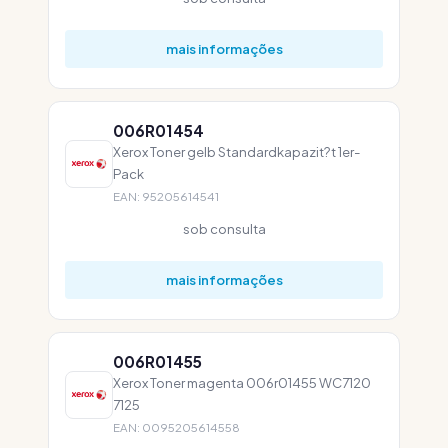
mais informações
006R01454
Xerox Toner gelb Standardkapazit?t 1er-
Pack
EAN: 95205614541
sob consulta
mais informações
006R01455
Xerox Toner magenta 006r01455 WC7120
7125
EAN: 0095205614558