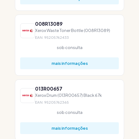
008R13089
Xerox Waste Toner Bottle (008R13089)
EAN: 95205762433
sob consulta
mais informações
013R00657
Xerox Drum (013R00657) Black 67k
EAN: 95205762365
sob consulta
mais informações