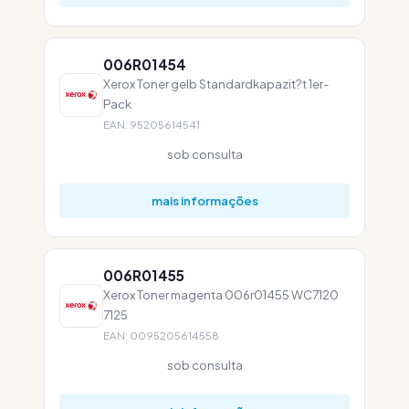
006R01454
Xerox Toner gelb Standardkapazit?t 1er-
Pack
EAN: 95205614541
sob consulta
mais informações
006R01455
Xerox Toner magenta 006r01455 WC7120
7125
EAN: 0095205614558
sob consulta