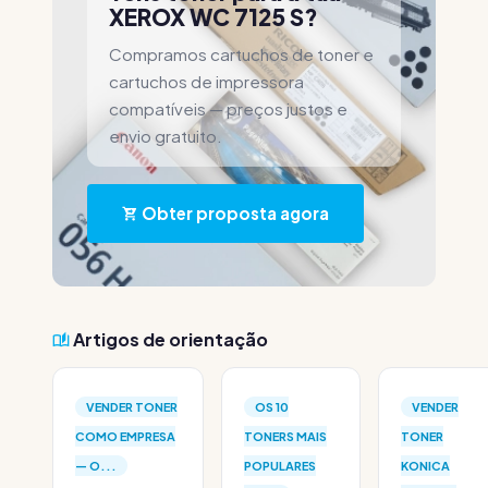
XEROX WC 7125 S?
Compramos cartuchos de toner e
cartuchos de impressora
compatíveis — preços justos e
envio gratuito.
Obter proposta agora
Artigos de orientação
VENDER TONER
OS 10
VENDER
COMO EMPRESA
TONERS MAIS
TONER
— O...
POPULARES
KONICA