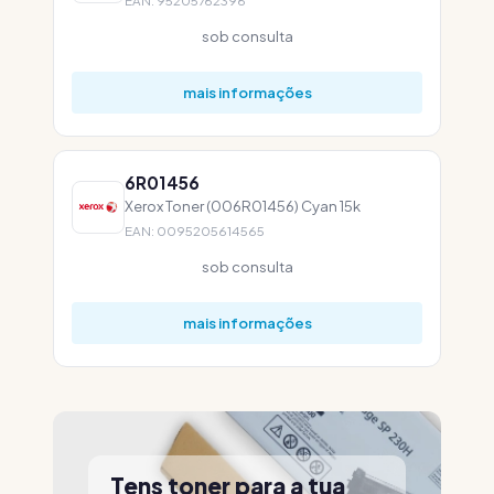
EAN: 95205762396
sob consulta
mais informações
6R01456
Xerox Toner (006R01456) Cyan 15k
EAN: 0095205614565
sob consulta
mais informações
Tens toner para a tua