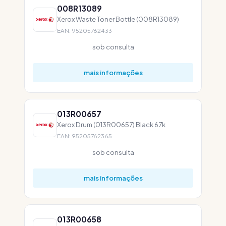
008R13089
Xerox Waste Toner Bottle (008R13089)
EAN: 95205762433
sob consulta
mais informações
013R00657
Xerox Drum (013R00657) Black 67k
EAN: 95205762365
sob consulta
mais informações
013R00658