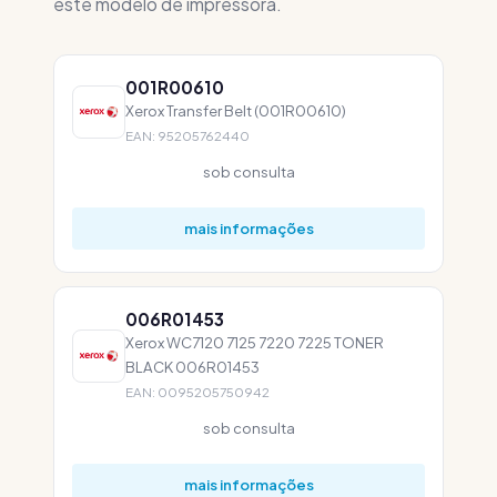
este modelo de impressora.
001R00610
Xerox Transfer Belt (001R00610)
EAN: 95205762440
sob consulta
mais informações
006R01453
Xerox WC7120 7125 7220 7225 TONER
BLACK 006R01453
EAN: 0095205750942
sob consulta
mais informações