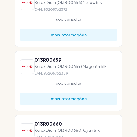
Xerox Drum (013R00658) Yellow 51k
EAN: 95205762372
sob consulta
mais informações
013R00659
Xerox Drum (013R00659) Magenta 51k
EAN: 95205762389
sob consulta
mais informações
013R00660
Xerox Drum (013R00660) Cyan 51k