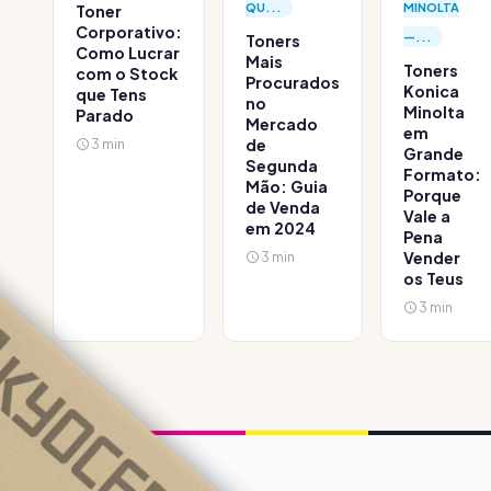
QU...
MINOLTA
Toner
Corporativo:
—...
Toners
Como Lucrar
Mais
Toners
com o Stock
Procurados
Konica
que Tens
no
Minolta
Parado
Mercado
em
3 min
de
Grande
Segunda
Formato:
Mão: Guia
Porque
de Venda
Vale a
em 2024
Pena
3 min
Vender
os Teus
3 min