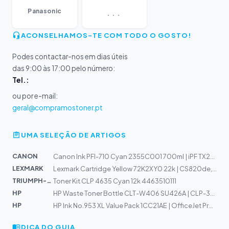
...
Panasonic
ACONSELHAMOS-TE COM TODO O GOSTO!
Podes contactar-nos em dias úteis
das 9:00 às 17:00 pelo número:
Tel.:
ou por e-mail:
geral@compramostoner.pt
UMA SELEÇÃO DE ARTIGOS
CANON
Canon Ink PFI-710 Cyan 2355C001 700ml | iPF TX2000, TX3...
LEXMARK
Lexmark Cartridge Yellow 72K2XY0 22k | CS820de, CS820dt...
TRIUMPH-AD...
Toner Kit CLP 4635 Cyan 12k 4463510111
HP
HP Waste Toner Bottle CLT-W406 SU426A | CLP-360, CLP-36...
HP
HP Ink No.953 XL Value Pack 1CC21AE | OfficeJet Pro 772...
DICA DO GUIA