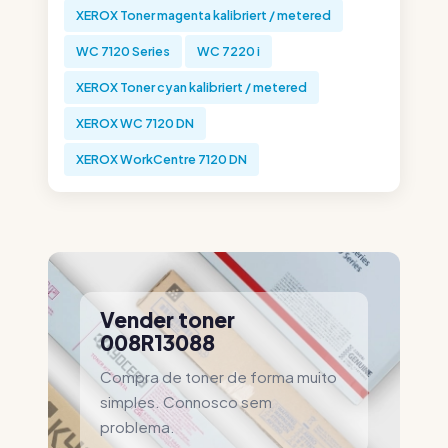
XEROX Toner magenta kalibriert / metered
WC 7120 Series
WC 7220 i
XEROX Toner cyan kalibriert / metered
XEROX WC 7120 DN
XEROX WorkCentre 7120 DN
Vender toner
008R13088
Compra de toner de forma muito
simples. Connosco sem
problema.