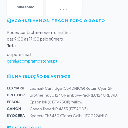
...
Panasonic
ACONSELHAMOS-TE COM TODO O GOSTO!
Podes contactar-nos em dias úteis
das 9:00 às 17:00 pelo número:
Tel.:
ou por e-mail:
geral@compramostoner.pt
UMA SELEÇÃO DE ARTIGOS
LEXMARK
Lexmark Cartridge (C540H1CG) Return Cyan 2k
BROTHER
Brother Ink LC 1240 Rainbow-Pack (LC1240RBWBPDR)
EPSON
Epson Ink (C13T475011) Yellow
CANON
Canon Toner NP 4835 (1371A003)
KYOCERA
Kyocera TK5480Y Toner Gelb - 1T0C22ANL0
DICA DO GUIA