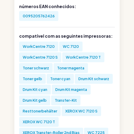
números EAN conhecidos:
0095205762426
compatível com as seguintes impressoras:
WorkCentre 7120
WC 7120
WorkCentre 7120 S
WorkCentre 7120 T
Toner schwarz
Toner magenta
Toner gelb
Toner cyan
Drum Kit schwarz
Drum Kit cyan
Drum Kit magenta
Drum Kit gelb
Transfer-Kit
Resttonerbehälter
XEROX WC 7120 S
XEROX WC 7120 T
XEROX Transfer-Roller 2nd Bias
WC 7225