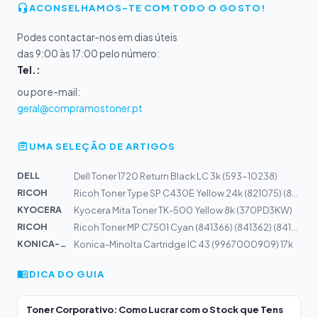
ACONSELHAMOS-TE COM TODO O GOSTO!
Podes contactar-nos em dias úteis
das 9:00 às 17:00 pelo número:
Tel.:
ou por e-mail:
geral@compramostoner.pt
UMA SELEÇÃO DE ARTIGOS
DELL
Dell Toner 1720 Return Black LC 3k (593-10238)
RICOH
Ricoh Toner Type SP C430E Yellow 24k (821075) (821095)
KYOCERA
Kyocera Mita Toner TK-500 Yellow 8k (370PD3KW)
RICOH
Ricoh Toner MP C7501 Cyan (841366) (841362) (841409)
KONICA-MIN...
Konica-Minolta Cartridge IC 43 (9967000909) 17k
DICA DO GUIA
Toner Corporativo: Como Lucrar com o Stock que Tens