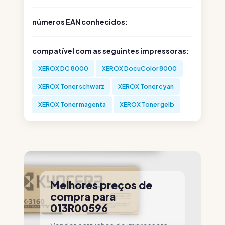
números EAN conhecidos:
compatível com as seguintes impressoras:
XEROX DC 8000
XEROX DocuColor 8000
XEROX Toner schwarz
XEROX Toner cyan
XEROX Toner magenta
XEROX Toner gelb
Melhores preços de
compra para
013R00596