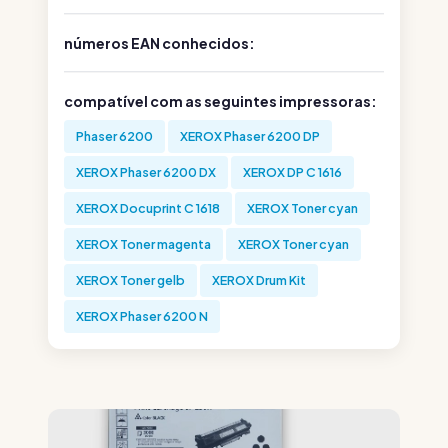
números EAN conhecidos:
compatível com as seguintes impressoras:
Phaser 6200
XEROX Phaser 6200 DP
XEROX Phaser 6200 DX
XEROX DP C 1616
XEROX Docuprint C 1618
XEROX Toner cyan
XEROX Toner magenta
XEROX Toner cyan
XEROX Toner gelb
XEROX Drum Kit
XEROX Phaser 6200 N