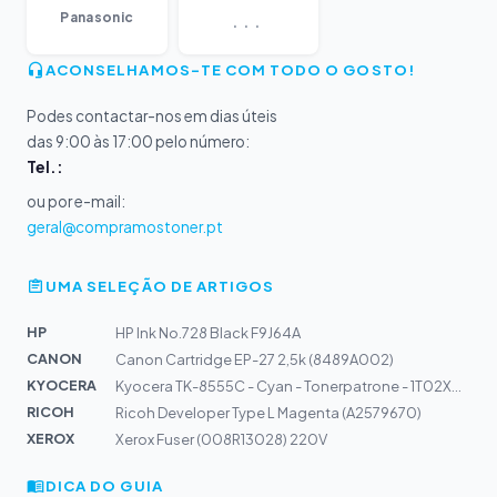
...
Panasonic
ACONSELHAMOS-TE COM TODO O GOSTO!
Podes contactar-nos em dias úteis
das 9:00 às 17:00 pelo número:
Tel.:
ou por e-mail:
geral@compramostoner.pt
UMA SELEÇÃO DE ARTIGOS
HP
HP Ink No.728 Black F9J64A
CANON
Canon Cartridge EP-27 2,5k (8489A002)
KYOCERA
Kyocera TK-8555C - Cyan - Tonerpatrone - 1T02XCCNL0
RICOH
Ricoh Developer Type L Magenta (A2579670)
XEROX
Xerox Fuser (008R13028) 220V
DICA DO GUIA