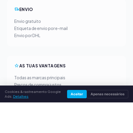
ENVIO
Envio gratuito
Etiqueta de envio por e-mail
Envio por DHL
AS TUAS VANTAGENS
Todas as marcas principais
Preços de compra justos
Cookies & rastreamento Google
Pagamento antecipado por PayPal
Aceitar
Apenas necessários
Ads.
Detalhes
Aconselhamento personalizado
SERVIÇO