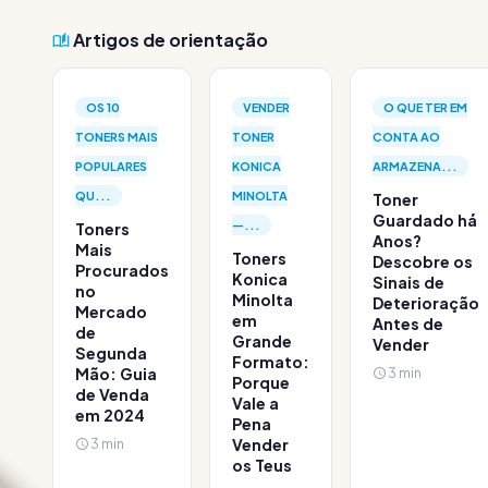
Artigos de orientação
OS 10
VENDER
O QUE TER EM
TONERS MAIS
TONER
CONTA AO
POPULARES
KONICA
ARMAZENA...
QU...
MINOLTA
Toner
Guardado há
—...
Toners
Anos?
Mais
Toners
Descobre os
Procurados
Konica
Sinais de
no
Minolta
Deterioração
Mercado
em
Antes de
de
Grande
Vender
Segunda
Formato:
Mão: Guia
3 min
Porque
de Venda
Vale a
em 2024
Pena
3 min
Vender
os Teus