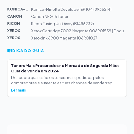
KONICA-MIN...
Konica-Minolta Developer EP 104 (8936214)
CANON
Canon NPG-5 Toner
RICOH
Ricoh Fusing Unit Assy (B1486239)
XEROX
Xerox Cartridge 7002 Magenta 006R01559 | DocuColor 7002...
XEROX
Xerox Ink 8900 Magenta 108R01027
DICA DO GUIA
Toners Mais Procurados no Mercado de Segunda Mão:
Guia de Venda em 2024
Descobre quais são os toners mais pedidos pelos
compradores e aumenta as tuas chances de vender rapi...
Ler mais →