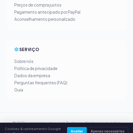
Preços de compra justos
Pagamento antecipado por PayPal
Aconselhamento personalizado
SERVIÇO
Sobre nós
Política de privacidade
Dados da empresa
Perguntas frequentes (FAQ)
Guia
© 2026 compramostoner.pt. Todos os direitos reservados.
Cookies & rastreamento Google
Vender toner na tua cidade
Aceitar
Apenas necessários