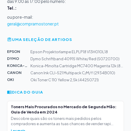
das 9:00 às 17:00 pelo número:
Tel.:
ou por e-mail:
geral@compramostoner.pt
UMA SELEÇÃO DE ARTIGOS
EPSON
Epson Projektorlampe ELPLP18 V13H010L18
DYMO
Dymo Schriftband 40915 White/ Red (S0720700)
KONICA-MIN...
Konica-Minolta Cartridge MC7400 Magenta 12k (8938623)
CANON
Canon Ink CLI-521 Multipack C/M/Y (2934B010)
OKI
Oki Toner C 110 Yellow 2,5k (44250721)
DICA DO GUIA
Toners Mais Procurados no Mercado de Segunda Mão:
Guia de Venda em 2024
Descobre quais são os toners mais pedidos pelos
compradores e aumenta as tuas chances de vender rapi...
Ler mais →