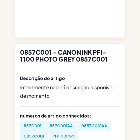
0857C001 - CANON INK PFI-
1100 PHOTO GREY 0857C001
Descrição do artigo
Infelizmente não há descrição disponível
de momento
números de artigo conhecidos:
857C001
857C001AA
0857C001AA
0857C001
PFI1100PGY