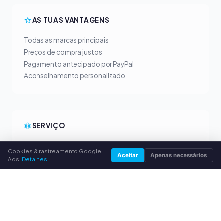
AS TUAS VANTAGENS
Todas as marcas principais
Preços de compra justos
Pagamento antecipado por PayPal
Aconselhamento personalizado
SERVIÇO
Sobre nós
Cookies & rastreamento Google
Aceitar
Apenas necessários
Política de privacidade
Ads.
Detalhes
Dados da empresa
Perguntas frequentes (FAQ)
Guia