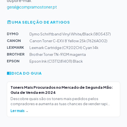
ou por e-mail:
geral@compramostoner.pt
UMA SELEÇÃO DE ARTIGOS
DYMO
Dymo Schriftband Vinyl White/Black (1805437)
CANON
Canon Toner C-EXV 8 Yellow 25k (7626A002)
LEXMARK
Lexmark Cartridge (C9202CH) Cyan 14k
BROTHER
Brother Toner TN-910M magenta
EPSON
Epson Ink (C13T12814011) Black
DICA DO GUIA
Toners Mais Procurados no Mercado de Segunda Mão:
Guia de Venda em 2024
Descobre quais são os toners mais pedidos pelos
compradores e aumenta as tuas chances de vender rapi...
Ler mais →