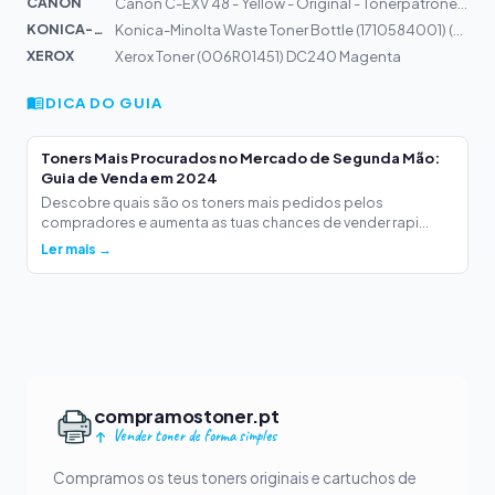
CANON
Canon C-EXV 48 - Yellow - Original - Tonerpatrone - für...
KONICA-MIN...
Konica-Minolta Waste Toner Bottle (1710584001) (433110)
XEROX
Xerox Toner (006R01451) DC240 Magenta
DICA DO GUIA
Toners Mais Procurados no Mercado de Segunda Mão:
Guia de Venda em 2024
Descobre quais são os toners mais pedidos pelos
compradores e aumenta as tuas chances de vender rapi...
Ler mais →
compramostoner.pt
Vender toner de forma simples
Compramos os teus toners originais e cartuchos de