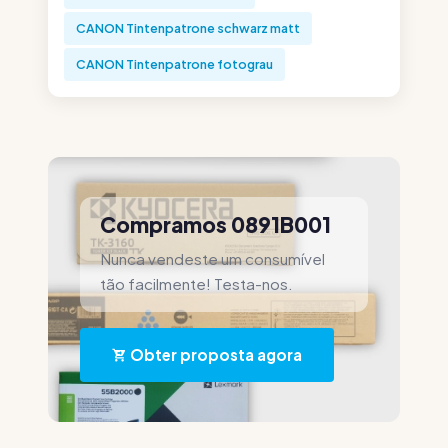
CANON Tintenpatrone schwarz matt
CANON Tintenpatrone fotograu
Compramos 0891B001
Nunca vendeste um consumível
tão facilmente! Testa-nos.
Obter proposta agora