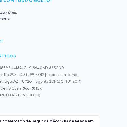
E COM TODO O GOSTO!
ias úteis
úmero:
pt
ARTIGOS
R659 SU418A | CLX-8640ND, 8650ND
ck No.29XL C13T29914012 | Expression Home...
rtridge DQ-TUY20 Magenta 20k (DQ-TUY20M)
pe 110 Cyan (888118) 10k
er CD 1062 (616210020)
os no Mercado de Segunda Mão: Guia de Venda em