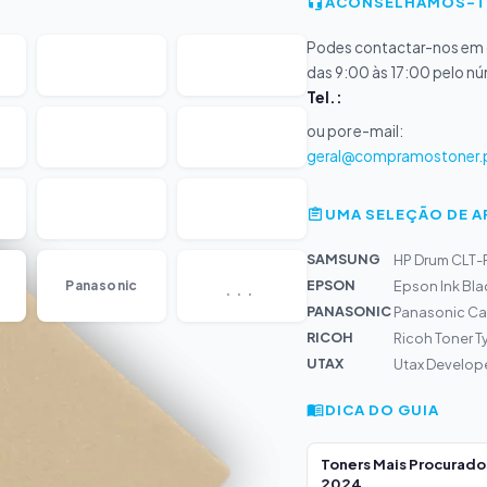
ACONSELHAMOS-T
Podes contactar-nos em d
das 9:00 às 17:00 pelo n
Tel.:
ou por e-mail:
geral@compramostoner.
UMA SELEÇÃO DE 
SAMSUNG
HP Drum CLT-
...
EPSON
Panasonic
Epson Ink Bla
PANASONIC
Panasonic Ca
RICOH
Ricoh Toner Ty
UTAX
Utax Develop
DICA DO GUIA
Toners Mais Procurad
2024