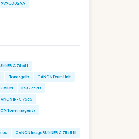
999C002AA
NNER C 7565 i
5
Toner gelb
CANON Drum Unit
Series
iR-C 7570
ANON iR-C 7565
ON Toner magenta
ries
CANON imageRUNNER C 7565 i II