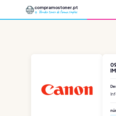
compramostoner.pt
Vender toner de forma simples
0
I
De
In
nú