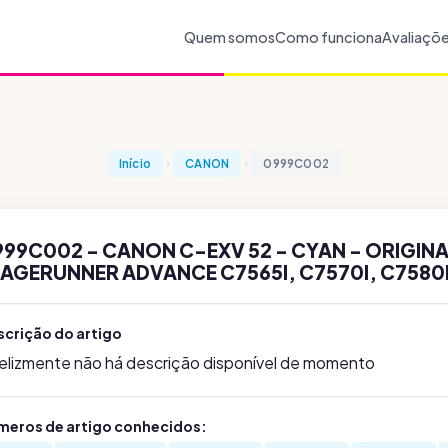
Quem somos
Como funciona
Avaliaçõ
Início
CANON
0999C002
999C002 - CANON C-EXV 52 - CYAN - ORIGIN
MAGERUNNER ADVANCE C7565I, C7570I, C7580
scrição do artigo
felizmente não há descrição disponível de momento
meros de artigo conhecidos: