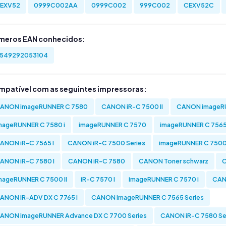
EXV52
0999C002AA
0999C002
999C002
CEXV52C
meros EAN conhecidos:
549292053104
mpatível com as seguintes impressoras:
ANON imageRUNNER C 7580
CANON iR-C 7500 II
CANON imageRU
mageRUNNER C 7580 i
imageRUNNER C 7570
imageRUNNER C 756
ANON iR-C 7565 I
CANON iR-C 7500 Series
imageRUNNER C 7500 
ANON iR-C 7580 I
CANON iR-C 7580
CANON Toner schwarz
C
mageRUNNER C 7500 II
iR-C 7570 I
imageRUNNER C 7570 i
CAN
ANON iR-ADV DX C 7765 i
CANON imageRUNNER C 7565 Series
ANON imageRUNNER Advance DX C 7700 Series
CANON iR-C 7580 Se