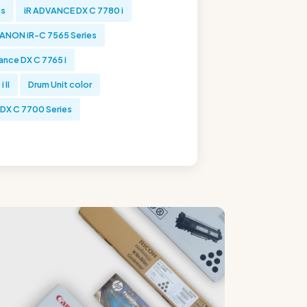
es
iR ADVANCE DX C 7780 i
ANON iR-C 7565 Series
ce DX C 7765 i
 II
Drum Unit color
X C 7700 Series