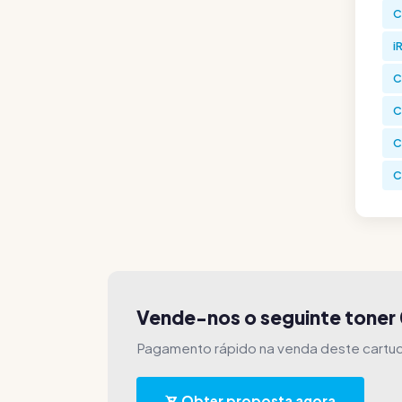
C
i
C
C
C
C
Vende-nos o seguinte tone
Pagamento rápido na venda deste cartu
Obter proposta agora