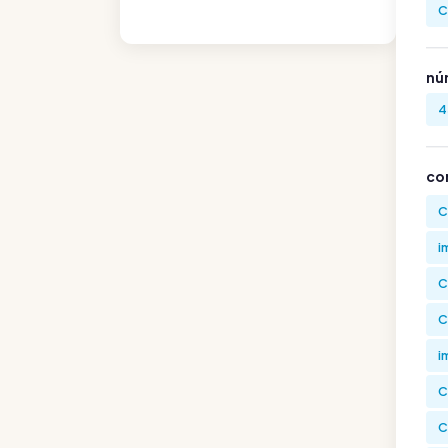
C
nú
4
co
C
i
C
C
i
C
C