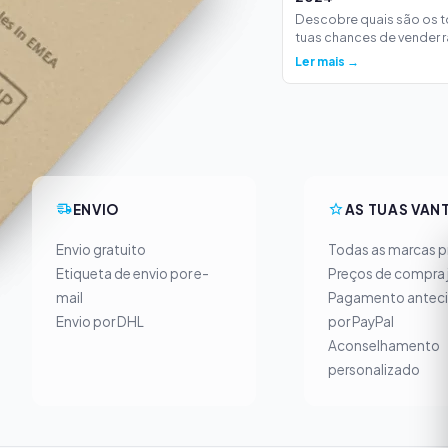
Descobre quais são os 
tuas chances de vender ra
Ler mais →
ENVIO
AS TUAS VAN
Envio gratuito
Todas as marcas pr
Etiqueta de envio por e-
Preços de compra 
mail
Pagamento antec
Envio por DHL
por PayPal
Aconselhamento
personalizado