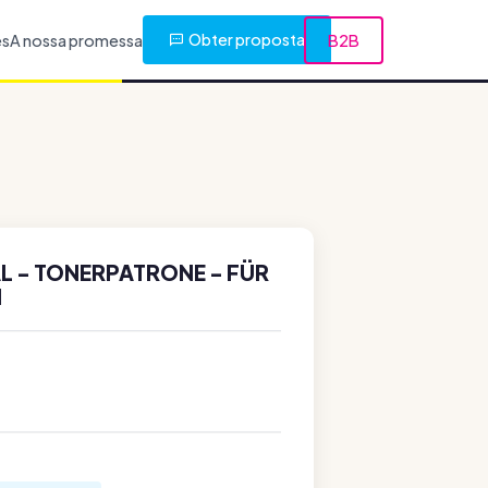
Obter proposta
es
A nossa promessa
B2B
AL - TONERPATRONE - FÜR
I