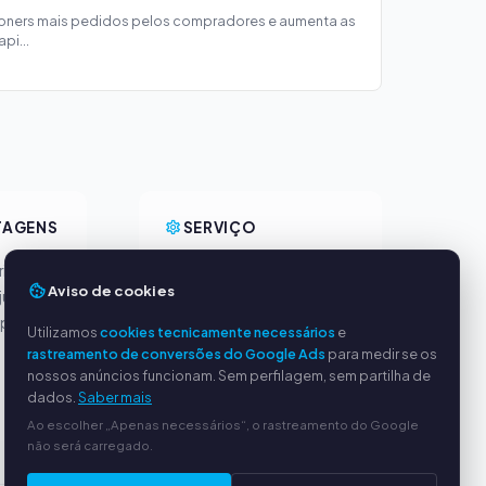
toners mais pedidos pelos compradores e aumenta as
pi...
TAGENS
SERVIÇO
incipais
Sobre nós
Aviso de cookies
justos
Política de privacidade
ipado
Dados da empresa
Utilizamos
cookies tecnicamente necessários
e
Perguntas frequentes
rastreamento de conversões do Google Ads
para medir se os
(FAQ)
nossos anúncios funcionam. Sem perfilagem, sem partilha de
dados.
Saber mais
Guia
Ao escolher „Apenas necessários“, o rastreamento do Google
não será carregado.