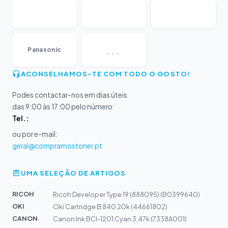
...
Panasonic
ACONSELHAMOS-TE COM TODO O GOSTO!
Podes contactar-nos em dias úteis
das 9:00 às 17:00 pelo número:
Tel.:
ou por e-mail:
geral@compramostoner.pt
UMA SELEÇÃO DE ARTIGOS
RICOH
Ricoh Developer Type 19 (888095) (B0399640)
OKI
Oki Cartridge B 840 20k (44661802)
CANON
Canon Ink BCI-1201 Cyan 3,47k (7338A001)