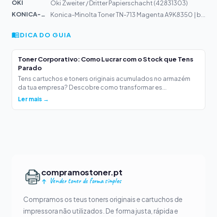
OKI
Oki Zweiter / Dritter Papierschacht (42831303)
KONICA-MIN...
Konica-Minolta Toner TN-713 Magenta A9K8350 | bizhub C6...
DICA DO GUIA
Toner Corporativo: Como Lucrar com o Stock que Tens
Parado
Tens cartuchos e toners originais acumulados no armazém
da tua empresa? Descobre como transformar es...
Ler mais →
compramostoner.pt
Vender toner de forma simples
Compramos os teus toners originais e cartuchos de
impressora não utilizados. De forma justa, rápida e