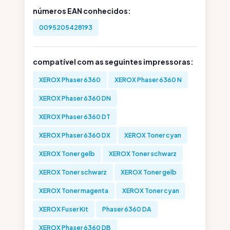
números EAN conhecidos:
0095205428193
compatível com as seguintes impressoras:
XEROX Phaser 6360
XEROX Phaser 6360 N
XEROX Phaser 6360 DN
XEROX Phaser 6360 DT
XEROX Phaser 6360 DX
XEROX Toner cyan
XEROX Toner gelb
XEROX Toner schwarz
XEROX Toner schwarz
XEROX Toner gelb
XEROX Toner magenta
XEROX Toner cyan
XEROX Fuser Kit
Phaser 6360 DA
XEROX Phaser 6360 DB