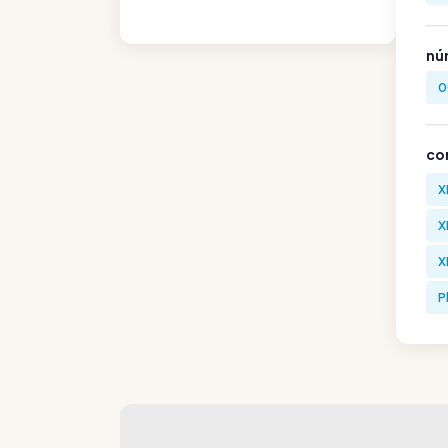
nú
0
co
X
X
X
P