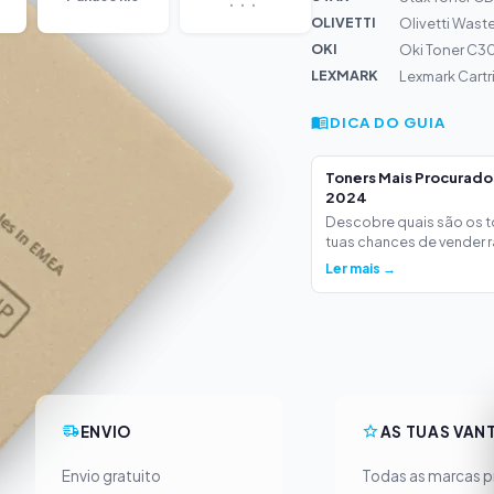
OLIVETTI
Olivetti Wast
OKI
Oki Toner C30
LEXMARK
Lexmark Cart
DICA DO GUIA
Toners Mais Procurad
2024
Descobre quais são os 
tuas chances de vender ra
Ler mais →
ENVIO
AS TUAS VAN
Envio gratuito
Todas as marcas pr