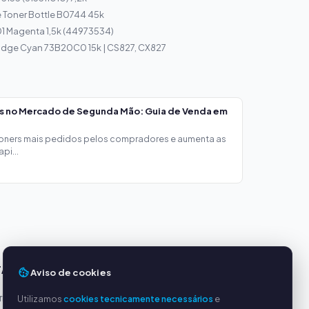
e Toner Bottle B0744 45k
1 Magenta 1,5k (44973534)
ridge Cyan 73B20C0 15k | CS827, CX827
os no Mercado de Segunda Mão: Guia de Venda em
toners mais pedidos pelos compradores e aumenta as
pi...
TAGENS
SERVIÇO
Aviso de cookies
incipais
Sobre nós
Utilizamos
cookies tecnicamente necessários
e