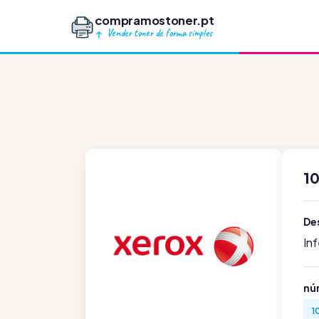
compramostoner.pt
Vender toner de forma simples
1
De
In
nú
1