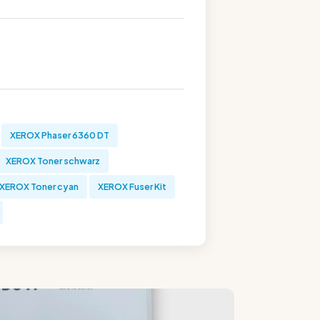
XEROX Phaser 6360 DT
XEROX Toner schwarz
XEROX Toner cyan
XEROX Fuser Kit