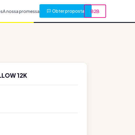
Obter proposta
es
A nossa promessa
B2B
ELLOW 12K