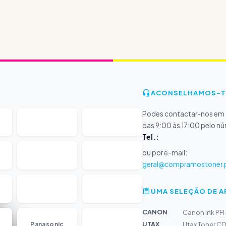
ACONSELHAMOS-T
Podes contactar-nos em d
das 9:00 às 17:00 pelo n
Tel.:
ou por e-mail:
geral@compramostoner.
UMA SELEÇÃO DE 
CANON
Canon Ink PF
...
UTAX
Panasonic
Utax Toner CD 