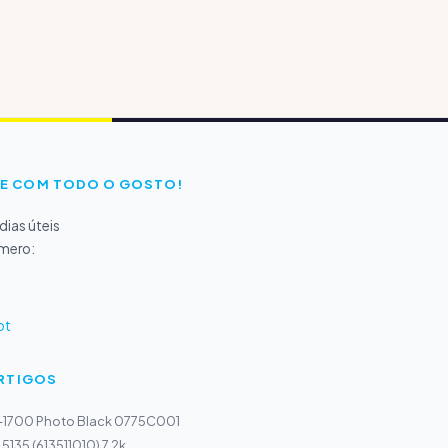
E COM TODO O GOSTO!
ias úteis
úmero:
pt
ARTIGOS
I-1700 Photo Black 0775C001
5135 (613511010) 7,2k