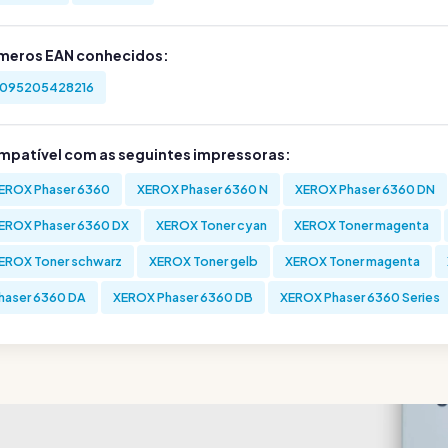
meros EAN conhecidos:
095205428216
mpatível com as seguintes impressoras:
EROX Phaser 6360
XEROX Phaser 6360 N
XEROX Phaser 6360 DN
EROX Phaser 6360 DX
XEROX Toner cyan
XEROX Toner magenta
EROX Toner schwarz
XEROX Toner gelb
XEROX Toner magenta
haser 6360 DA
XEROX Phaser 6360 DB
XEROX Phaser 6360 Series