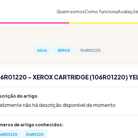
Quem somos
Como funciona
Avaliaçõ
Início
XEROX
106R01220
06R01220 - XEROX CARTRIDGE (106R01220) Y
scrição do artigo
felizmente não há descrição disponível de momento
meros de artigo conhecidos:
06R01220
106R1220