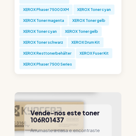
XEROX Phaser 7500 DXM
XEROX Toner cyan
XEROX Toner magenta
XEROX Toner gelb
XEROX Toner cyan
XEROX Toner gelb
XEROX Toner schwarz
XEROX Drum Kit
XEROX Resttonerbehälter
XEROX Fuser Kit
XEROX Phaser 7500 Series
Vende-nos este toner
106R01437
Arrumaste a casa e encontraste