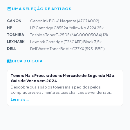
UMA SELEÇÃO DE ARTIGOS
CANON
Canon Ink BCI-6 Magenta (4707A002)
HP
HP Cartridge C8552A Yellow No.822A 25k
TOSHIBA
Toshiba Toner T-2505 (6AG00005084) 12k
LEXMARK
Lexmark Cartridge (E260A11E) Black 3,5k
DELL
Dell Waste Toner Bottle C37XX (593-BBEI)
DICA DO GUIA
Toners Mais Procurados no Mercado de Segunda Mão:
Guia de Venda em 2024
Descobre quais são os toners mais pedidos pelos
compradores e aumenta as tuas chances de vender rapi...
Ler mais →