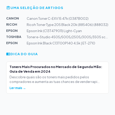
UMA SELEÇÃO DE ARTIGOS
CANON
Canon Toner C-EXV 15 47k (0387B002)
RICOH
Ricoh Toner Type 205 Black 20k (885406) (888032)
EPSON
Epson Ink (C13T479011) Light-Cyan
TOSHIBA
Toner e-Studio 4505/5005/2505/3005/3505 schwarz 6AJ0000...
EPSON
Epson Ink Black C13T00P140 4,5k | ET-2710
DICA DO GUIA
Toners Mais Procurados no Mercado de Segunda Mão:
Guia de Venda em 2024
Descobre quais são os toners mais pedidos pelos
compradores e aumenta as tuas chances de vender rapi...
Ler mais →