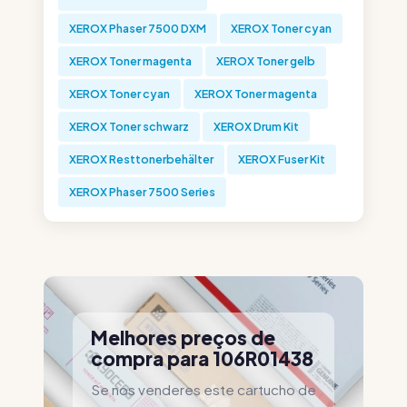
XEROX Phaser 7500 DXM
XEROX Toner cyan
XEROX Toner magenta
XEROX Toner gelb
XEROX Toner cyan
XEROX Toner magenta
XEROX Toner schwarz
XEROX Drum Kit
XEROX Resttonerbehälter
XEROX Fuser Kit
XEROX Phaser 7500 Series
Melhores preços de
compra para 106R01438
Se nos venderes este cartucho de