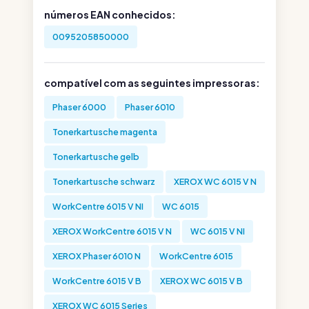
números EAN conhecidos:
0095205850000
compatível com as seguintes impressoras:
Phaser 6000
Phaser 6010
Tonerkartusche magenta
Tonerkartusche gelb
Tonerkartusche schwarz
XEROX WC 6015 V N
WorkCentre 6015 V NI
WC 6015
XEROX WorkCentre 6015 V N
WC 6015 V NI
XEROX Phaser 6010 N
WorkCentre 6015
WorkCentre 6015 V B
XEROX WC 6015 V B
XEROX WC 6015 Series