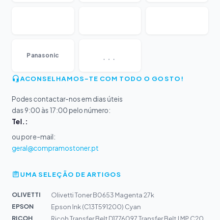
...
Panasonic
ACONSELHAMOS-TE COM TODO O GOSTO!
Podes contactar-nos em dias úteis
das 9:00 às 17:00 pelo número:
Tel.:
ou por e-mail:
geral@compramostoner.pt
UMA SELEÇÃO DE ARTIGOS
OLIVETTI
Olivetti Toner B0653 Magenta 27k
EPSON
Epson Ink (C13T591200) Cyan
RICOH
Ricoh Transfer Belt D1776097 Transfer Belt | MP C2003