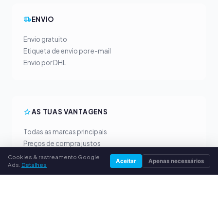
ENVIO
Envio gratuito
Etiqueta de envio por e-mail
Envio por DHL
AS TUAS VANTAGENS
Todas as marcas principais
Preços de compra justos
Pagamento antecipado por PayPal
Cookies & rastreamento Google
Aceitar
Apenas necessários
Ads.
Detalhes
Aconselhamento personalizado
SERVIÇO