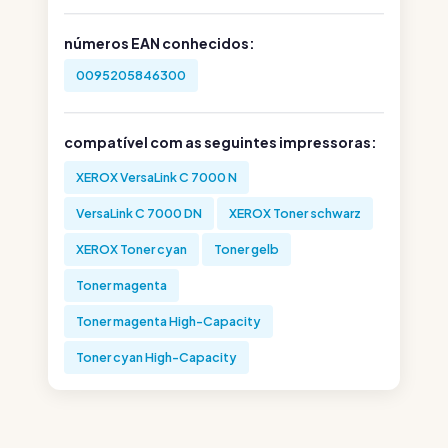
números EAN conhecidos:
0095205846300
compatível com as seguintes impressoras:
XEROX VersaLink C 7000 N
VersaLink C 7000 DN
XEROX Toner schwarz
XEROX Toner cyan
Toner gelb
Toner magenta
Toner magenta High-Capacity
Toner cyan High-Capacity