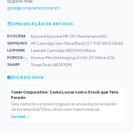
ou por e-mail:
geral@compramostoner.pt
UMA SELEÇÃO DE ARTIGOS
KYOCERA
Kyocera Kyocera MK-130 Maintenance Kit
SAMSUNG
HP Cartridge Twin-Pack Black CLT-P404B SU364A | SL-C480...
LEXMARK
Lexmark Cartridge (18S0090) Black
KONICA-MIN...
Konica-Minolta Imaging Unit IU-211 Yellow 40k
SHARP
Sharp Drum (AR310DM)
DICA DO GUIA
Toner Corporativo: Como Lucrar com o Stock que Tens
Parado
Tens cartuchos e toners originais acumulados no armazém
da tua empresa? Descobre como transformar es...
Ler mais →