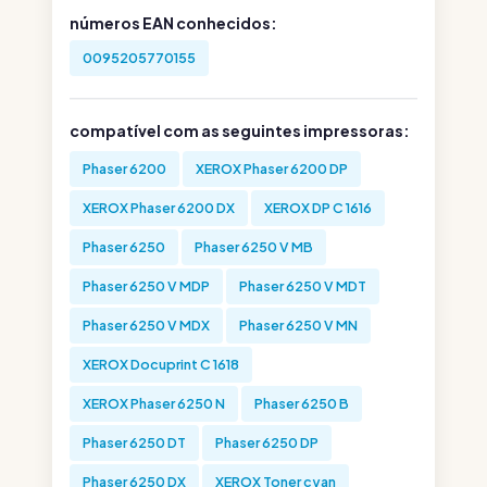
números EAN conhecidos:
0095205770155
compatível com as seguintes impressoras:
Phaser 6200
XEROX Phaser 6200 DP
XEROX Phaser 6200 DX
XEROX DP C 1616
Phaser 6250
Phaser 6250 V MB
Phaser 6250 V MDP
Phaser 6250 V MDT
Phaser 6250 V MDX
Phaser 6250 V MN
XEROX Docuprint C 1618
XEROX Phaser 6250 N
Phaser 6250 B
Phaser 6250 DT
Phaser 6250 DP
Phaser 6250 DX
XEROX Toner cyan