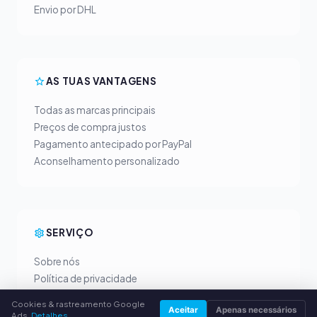
Envio por DHL
AS TUAS VANTAGENS
Todas as marcas principais
Preços de compra justos
Pagamento antecipado por PayPal
Aconselhamento personalizado
SERVIÇO
Sobre nós
Política de privacidade
Dados da empresa
Cookies & rastreamento Google
Aceitar
Apenas necessários
Perguntas frequentes (FAQ)
Ads.
Detalhes