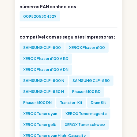
números EAN conhecidos:
0095205304329
compatível com as seguintes impressoras:
SAMSUNG CLP-500
XEROX Phaser 6100
XEROX Phaser 6100 V BD
XEROX Phaser 6100 V DN
SAMSUNG CLP-500 N
SAMSUNG CLP-550
SAMSUNG CLP-550 N
Phaser 6100 BD
Phaser 6100 DN
Transfer-Kit
Drum Kit
XEROX Toner cyan
XEROX Toner magenta
XEROX Toner gelb
XEROX Toner schwarz
XEROX Toner cyan High-Capacity