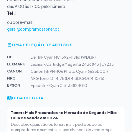
das 9:00 às 17:00 pelo número:
Tel.:
ou por e-mail:
geral@compramostoner.pt
UMA SELEÇÃO DE ARTIGOS
DELL
Dell Ink Cyan HC (592-11816) (WD13R)
LEXMARK
Lexmark Cartridge Magenta 24B6843 | C9235
CANON
Canon Ink PFI-106 Photo Cyan (6625B001)
NRG
NRG Toner DT 41 7k (DT41BLKG0) (411075)
EPSON
Epson Ink Cyan C13T35824010
DICA DO GUIA
Toners Mais Procurados no Mercado de Segunda Mão:
Guia de Venda em 2024
Descobre quais são os toners mais pedidos pelos
compradores e aumenta as tuas chances de vender rapi...