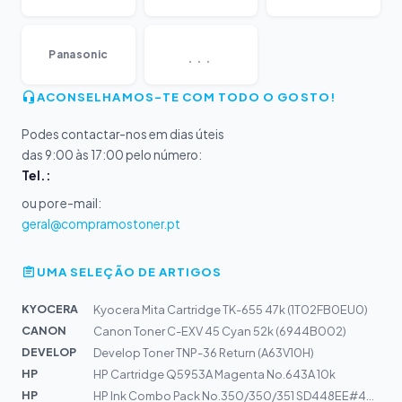
...
Panasonic
ACONSELHAMOS-TE COM TODO O GOSTO!
Podes contactar-nos em dias úteis
das 9:00 às 17:00 pelo número:
Tel.:
ou por e-mail:
geral@compramostoner.pt
UMA SELEÇÃO DE ARTIGOS
KYOCERA
Kyocera Mita Cartridge TK-655 47k (1T02FB0EU0)
CANON
Canon Toner C-EXV 45 Cyan 52k (6944B002)
DEVELOP
Develop Toner TNP-36 Return (A63V10H)
HP
HP Cartridge Q5953A Magenta No.643A 10k
HP
HP Ink Combo Pack No.350/350/351 SD448EE#445