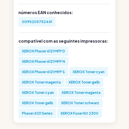
números EAN conhecidos:
0095205752441
compatível com as seguintes impressoras:
XEROX Phaser 6121 MFP D
XEROX Phaser 6121 MFP N
XEROX Phaser 6121 MFP S
XEROX Toner cyan
XEROX Toner magenta
XEROX Toner gelb
XEROX Toner cyan
XEROX Toner magenta
XEROX Toner gelb
XEROX Toner schwarz
Phaser 6121 Series
XEROX Fuser Kit 230V