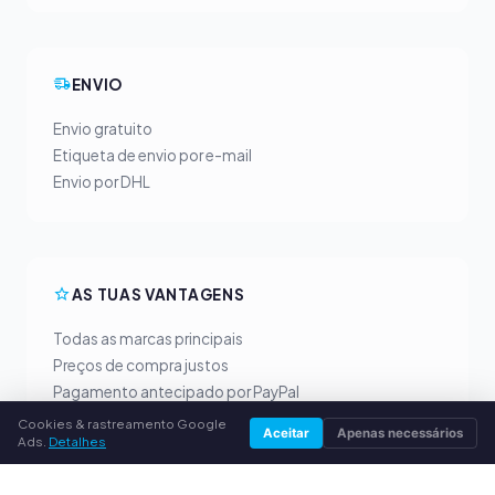
ENVIO
Envio gratuito
Etiqueta de envio por e-mail
Envio por DHL
AS TUAS VANTAGENS
Todas as marcas principais
Preços de compra justos
Pagamento antecipado por PayPal
Aconselhamento personalizado
Cookies & rastreamento Google
Aceitar
Apenas necessários
Ads.
Detalhes