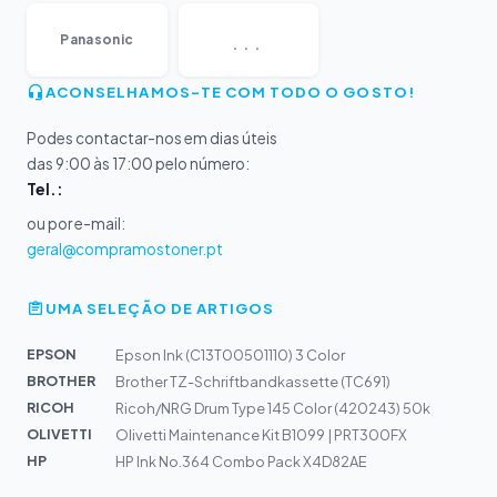
...
Panasonic
ACONSELHAMOS-TE COM TODO O GOSTO!
Podes contactar-nos em dias úteis
das 9:00 às 17:00 pelo número:
Tel.:
ou por e-mail:
geral@compramostoner.pt
UMA SELEÇÃO DE ARTIGOS
EPSON
Epson Ink (C13T00501110) 3 Color
BROTHER
Brother TZ-Schriftbandkassette (TC691)
RICOH
Ricoh/NRG Drum Type 145 Color (420243) 50k
OLIVETTI
Olivetti Maintenance Kit B1099 | PRT300FX
HP
HP Ink No.364 Combo Pack X4D82AE