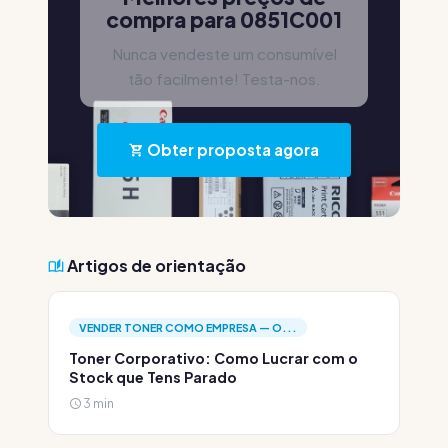
compra para 0851C001
Nunca vendeste um consumível
tão facilmente! Testa-nos.
Obter proposta agora
Artigos de orientação
VENDER TONER COMO EMPRESA — O...
Toner Corporativo: Como Lucrar com o
Stock que Tens Parado
3 min