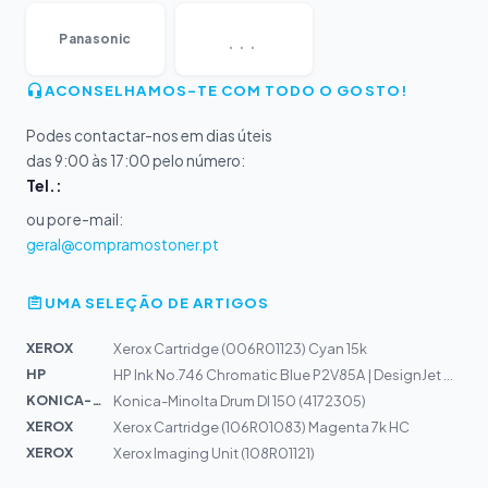
...
Panasonic
ACONSELHAMOS-TE COM TODO O GOSTO!
Podes contactar-nos em dias úteis
das 9:00 às 17:00 pelo número:
Tel.:
ou por e-mail:
geral@compramostoner.pt
UMA SELEÇÃO DE ARTIGOS
XEROX
Xerox Cartridge (006R01123) Cyan 15k
HP
HP Ink No.746 Chromatic Blue P2V85A | DesignJet Z9+
KONICA-MIN...
Konica-Minolta Drum DI 150 (4172305)
XEROX
Xerox Cartridge (106R01083) Magenta 7k HC
XEROX
Xerox Imaging Unit (108R01121)