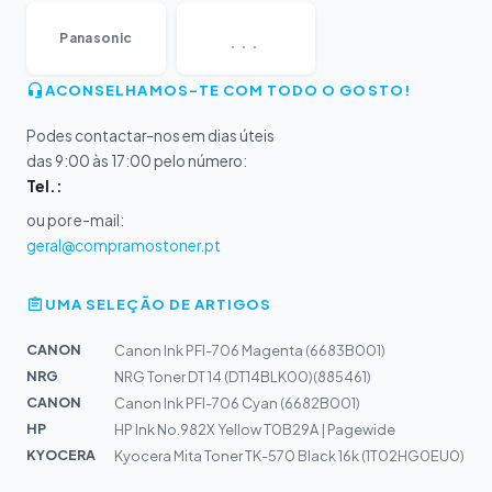
...
Panasonic
ACONSELHAMOS-TE COM TODO O GOSTO!
Podes contactar-nos em dias úteis
das 9:00 às 17:00 pelo número:
Tel.:
ou por e-mail:
geral@compramostoner.pt
UMA SELEÇÃO DE ARTIGOS
CANON
Canon Ink PFI-706 Magenta (6683B001)
NRG
NRG Toner DT 14 (DT14BLK00)(885461)
CANON
Canon Ink PFI-706 Cyan (6682B001)
HP
HP Ink No.982X Yellow T0B29A | Pagewide
KYOCERA
Kyocera Mita Toner TK-570 Black 16k (1T02HG0EU0)