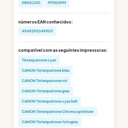
0855C001
PFI1100PM
números EAN conhecidos:
4549292049503
compatível com as seguintes impressoras:
Tintenpatrone cyan
CANON Tintenpatrone blau
CANON Tintenpatrone rot
CANON Tintenpatrone grau
CANON Tintenpatrone cyan hell
CANON Tintenpatrone Chroma optimizer
CANON Tintenpatrone fotograu