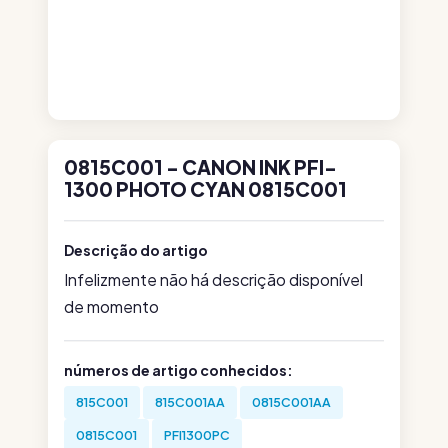
0815C001 - CANON INK PFI-
1300 PHOTO CYAN 0815C001
Descrição do artigo
Infelizmente não há descrição disponível
de momento
números de artigo conhecidos:
815C001
815C001AA
0815C001AA
0815C001
PFI1300PC