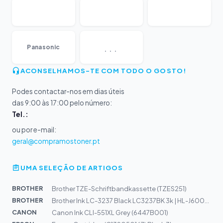
...
Panasonic
ACONSELHAMOS-TE COM TODO O GOSTO!
Podes contactar-nos em dias úteis
das 9:00 às 17:00 pelo número:
Tel.:
ou por e-mail:
geral@compramostoner.pt
UMA SELEÇÃO DE ARTIGOS
BROTHER
Brother TZE-Schriftbandkassette (TZES251)
BROTHER
Brother Ink LC-3237 Black LC3237BK 3k | HL-J6000DW, J61...
CANON
Canon Ink CLI-551XL Grey (6447B001)