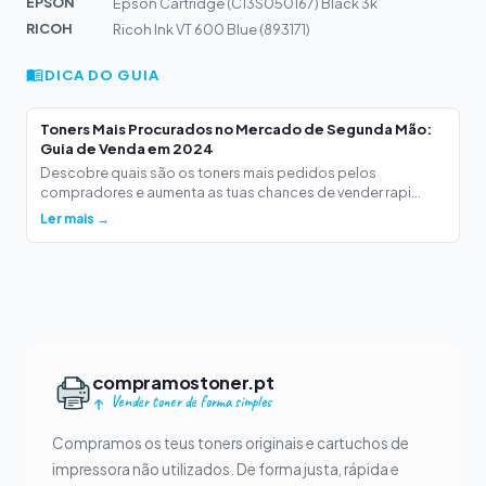
EPSON
Epson Cartridge (C13S050167) Black 3k
RICOH
Ricoh Ink VT 600 Blue (893171)
DICA DO GUIA
Toners Mais Procurados no Mercado de Segunda Mão:
Guia de Venda em 2024
Descobre quais são os toners mais pedidos pelos
compradores e aumenta as tuas chances de vender rapi...
Ler mais →
compramostoner.pt
Vender toner de forma simples
Compramos os teus toners originais e cartuchos de
impressora não utilizados. De forma justa, rápida e